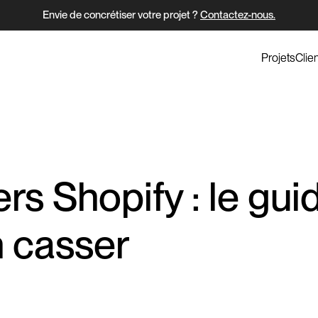
Envie de concrétiser votre projet ?
Contactez-nous.
Projets
Projets
Clie
Clie
ers Shopify : le gu
n casser